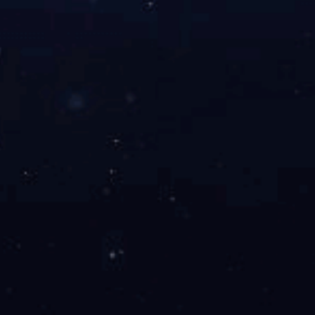
公司简介
产品中心
MK国际
特别警告说明
产品说明书
售后服务
手机微信社会公众平台
手机手机公众号
Copyright © 2024 - 2028 All Rights Reserved. MK国际-MK（中国）一站式体
育服务官方网站 版权所有
MK国际-MK（中国）一站式体育服务官方网站