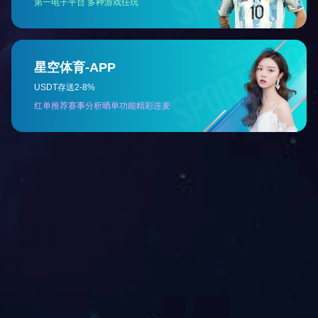
越”，公司始终将客户的需求放在首位，致力于为客户提
供优质的产品和服务。同时，强调团队合作的重要性，鼓
励员工之间相互支持、协作共进，追求卓越的工作品质和
业绩。
企业使命：“为客户创造价值，为员工实现梦想，为社会
-
做出贡献”，公司深知自身的发展离不开客户的支持、员
工的努力和社会的关爱，因此始终致力于通过自身的发展
为各方创造更多的价值和贡献。