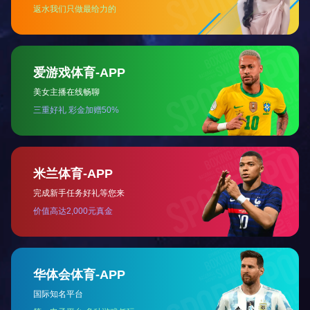
企业宗旨：“诚信为本，不断创新”，这一宗旨贯穿于公
-
司的每一个决策和行动中，成为全体员工共同遵循的价值
准则。
企业价值观：“客户至上、质量第一、团队合作、追求卓
-