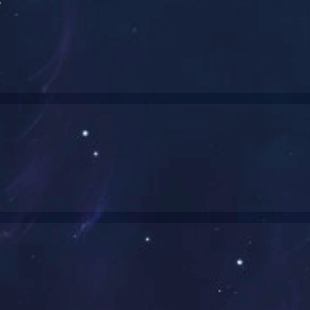
200QJ泵头
公司成立以来
QS15-52
Product 
发展壮大。目前
全部产品
研、开发、设
全，凭借着卓
QS250
WQ系列污水泵
设备