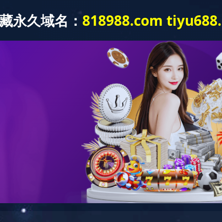
国际
MK国际
特别警告说明
产品说明书
售后服务
产品中心
YQS200
YQS250
江西晋泉制泵
YQS150
三省交汇处的
200QS电机
一小块充电历
YQS250
地理地形，成
WQ系列污水泵
提供了了快速