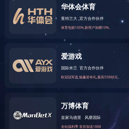
厂品重心 
YQS200
YQS250
YQS150
200QS电机
Y
200QJ泵头
QS15-52