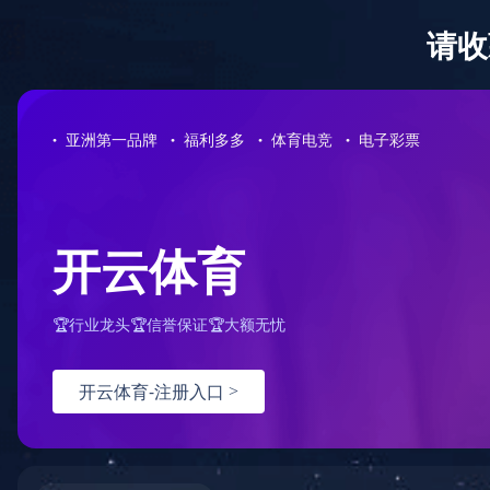
MK
MK国际
公司简介
产品中心